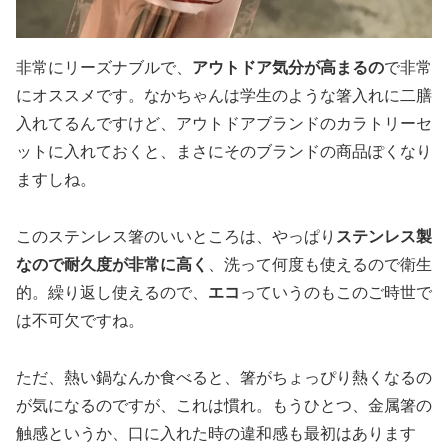
非常にリーズナブルで、
アウトドア気分が高まるの
で非常
にオススメです。なかちゃんは学生のような箸入れに二膳
入れてるんですけど、
アウトドアブランドのカラトリーセ
ット
に入れておくと、まさにそのブランドの商品ぽくなり
ますしね。
このステンレス箸のいいところは、やっぱり
ステンレス製
なので耐久度が非常に高く
、洗って何度も使えるので衛生
的。繰り返し使えるので、
エコ
っていうのもこのご時世で
は不可欠ですね。
ただ、熱い鍋なんか食べると、箸がちょっぴり熱くなるの
が気になるのですが、これは慣れ。もうひとつ、金属箸の
触感というか、口に入れた時の違和感も最初はあります