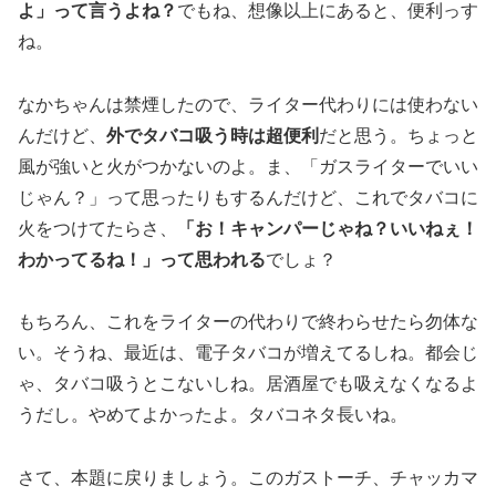
よ」って言うよね？
でもね、想像以上にあると、便利っす
ね。
なかちゃんは禁煙したので、ライター代わりには使わない
んだけど、
外でタバコ吸う時は超便利
だと思う。ちょっと
風が強いと火がつかないのよ。ま、
「ガスライターでいい
じゃん？」って思ったりもする
んだけど、これでタバコに
火をつけてたらさ、
「お！キャンパーじゃね？いいねぇ！
わかってるね！」って思われる
でしょ？
もちろん、これをライターの代わりで終わらせたら勿体な
い。そうね、最近は、電子タバコが増えてるしね。都会じ
ゃ、タバコ吸うとこないしね。居酒屋でも吸えなくなるよ
うだし。やめてよかったよ。タバコネタ長いね。
さて、本題に戻りましょう。このガストーチ、チャッカマ