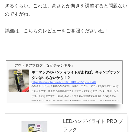
ぎるくらい
。これは、高さとか向きを調整すると問題ない
のですがね。
詳細は、こちらのレビューをご参照くださいね！
アウトドアブログ「なかチャンネル」
ホーマックのハンディライトがあれば、キャンプでラン
タンはいらないかも！？
https://naka-channel.com/2018/12/15/post-548
みなさん！どうも！お休みなので久しぶりに、アウトドアグッズを探しに行ったな
かちゃんです。師走のこの季節のアウトドアグッズというとウィンタースポーツ系
がほとんどなのですが、最近は冬キャンプ人気が北海道でも浸透しつつあるのか、
通常のキャンプグッズも販売しているのですよ。嬉しいですね。そんな中で見つけ
たキャンプグッズ？を紹介しましょう！みんな、ランタンってどんなの使ってる
の？ランタン、どうですか？どんなの使ってますか？おしゃれキャンパーの方々や
ベテランキャンパーの諸先輩方は、ガソリンランタンとか使...
LEDハンデイライト PRO ブ
ラック