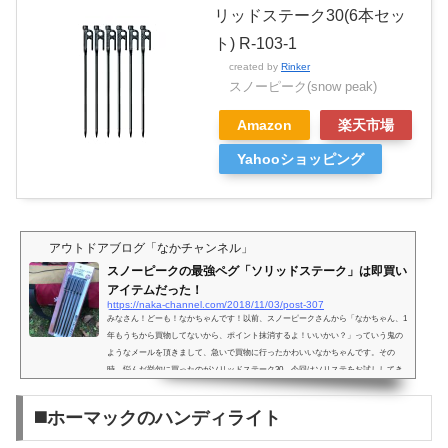
リッドステーク30(6本セッ
ト) R-103-1
created by
Rinker
スノーピーク(snow peak)
Amazon
楽天市場
Yahooショッピング
アウトドアブログ「なかチャンネル」
スノーピークの最強ペグ「ソリッドステーク」は即買い
アイテムだった！
https://naka-channel.com/2018/11/03/post-307
みなさん！どーも！なかちゃんです！以前、スノーピークさんから「なかちゃん、1
年もうちから買物してないから、ポイント抹消するよ！いいかい？」っていう鬼の
ようなメールを頂きまして、急いで買物に行ったかわいいなかちゃんです。その
時、悩んだ挙句に買ったのがソリッドステーク30。今回はソリステをお試ししてき
ました！■最初は付属品で納得確かにアメニティドームに付属しているペグって、
短いアルミ製で頼りないです。まぁ、最初の設営は付属品でするから、「こんなも
◼️ホーマックのハンディライト
んよね」っていう感じでした。 右が付属品。ちょっと...