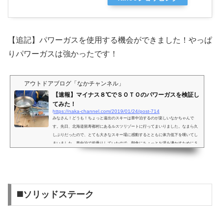
【追記】パワーガスを使用する機会ができました！やっぱ
りパワーガスは強かったです！
アウトドアブログ「なかチャンネル」
【速報】マイナス８℃でＳＯＴＯのパワーガスを検証し
てみた！
https://naka-channel.com/2019/01/24/post-714
みなさん！どうも！ちょっと遠出のスキーは車中泊するのが楽しいなかちゃんで
す。先日、北海道留寿都村にあるルスツリゾートに行ってまいりました。なまら久
しぶりだったので、とても大きなスキー場に感動するとともに体力低下を嘆いてし
まいました。車中泊で前乗りしていたので、朝食にちょっとお湯を沸かすためにＳ
ＯＴＯのパワーガスを使ってみた報告です！(adsbygoogle = window.adsbygoogle || ).
push({});冬の北海道は寒いです！2019年1月。春には平成が終る2019年です。北海道
のキャンプ大好きな諸先輩方は、氷点下の大雪の中で...
◼️ソリッドステーク