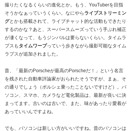
撮りたくなるくらいの進化とか。もう、YouTuberを目指
そうかなぁっていうくらい。なにやら
ライブストリーミン
グ
とかも搭載されて、ライブチャット的な活動もできたり
するのかな？あと、スーパースムーズっていう手ぶれ補正
が凄くなって、もう
ジンバルは要らない
くらい。タイムラ
プスも
タイムワープ
っていう歩きながら撮影可能なタイム
ラプスが追加されました。
昔、「最新のPorscheが最高のPorscheだ！」という名言
を残された自動車評論家がおられたそうですが、まぁ、そ
の通りでしょう（ポルシェ乗ったことないですけど）。パ
ソコン、スマホ、カメラなど電化製品は、最新が良いに決
まってます。古いのは古いで、また、味があったり愛着が
あっていいんですよね。
でも、パソコンは新しい方がいいですね。昔のパソコンは