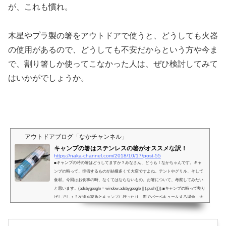
が、これも慣れ。
木星やプラ製の箸をアウトドアで使うと、どうしても火器
の使用があるので、どうしても不安だからという方や今ま
で、割り箸しか使ってこなかった人は、ぜひ検討してみて
はいかがでしょうか。
アウトドアブログ「なかチャンネル」
キャンプの箸はステンレスの箸がオススメな訳！
https://naka-channel.com/2018/10/17/post-55
■キャンプの時の箸はどうしてますか？みなさん、どうも！なかちゃんです。キャ
ンプの時って、準備するものが結構多くて大変ですよね。テントやグリル、そして
食材。今回はお食事の時、なくてはならないもの。お箸について、考察してみたい
と思います。(adsbygoogle = window.adsbygoogle || ).push({});■キャンプの時って割り
ばしでしょ？友達や家族とキャンプに行ったり、海でバーベキューをする場合、大
抵割りばしを使うのではないでしょうか。大人数でも大丈夫だし、落しても平気だ
し、グリルの焚き付けにも使えるし、最後は焼いち...