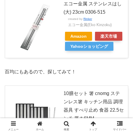
エコー金属 ステンレスはし
(大) 23cm 0306-515
created by
Rinker
エコー金属(Eko Kinzoku)
Amazon
楽天市場
Yahooショッピング
百均にもあるので、探してみて！
10膳セット 箸 cnomg ステ
ンレス箸 キッチン用品 調理
器具 すべり止め 食器 22.5セ
ンチ 厚さ6MM
created by
Rinker
メニュー
ホーム
検索
トップ
サイドバー
cnomg