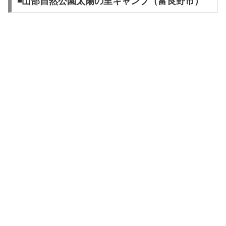
◾️山部自然公園太陽の里キャンプ（富良野市）