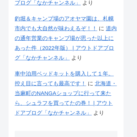
ブログ「なかチャンネル」
より
釣堀＆キャンプ場のアオヤマ園は、札幌
市内でも大自然が味わえるぞ！！
に
道内
の通年営業のキャンプ場が思った以上に
あった件（2022年版） | アウトドアブロ
グ「なかチャンネル」
より
車中泊用ベッドキットを購入して１年。
控え目に言っても最高です！
に
北海道・
当麻町のNANGAショップに行って来た
ら、シュラフを買ってたの巻！ | アウト
ドアブログ「なかチャンネル」
より