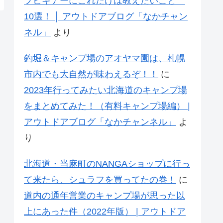
プビギナーにこれだけは教えたいこと
10選！ │ アウトドアブログ「なかチャン
ネル」
より
釣堀＆キャンプ場のアオヤマ園は、札幌
市内でも大自然が味わえるぞ！！
に
2023年行ってみたい北海道のキャンプ場
をまとめてみた！（有料キャンプ場編） |
アウトドアブログ「なかチャンネル」
よ
り
北海道・当麻町のNANGAショップに行っ
て来たら、シュラフを買ってたの巻！
に
道内の通年営業のキャンプ場が思った以
上にあった件（2022年版） | アウトドア