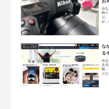
お
みな
時々
り。
が、
な
キャンプギア
る
みな
る大
秋。
りと