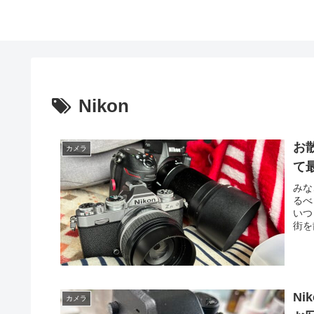
Nikon
お
カメラ
て
みな
るべ
いつ
街を
Ni
カメラ