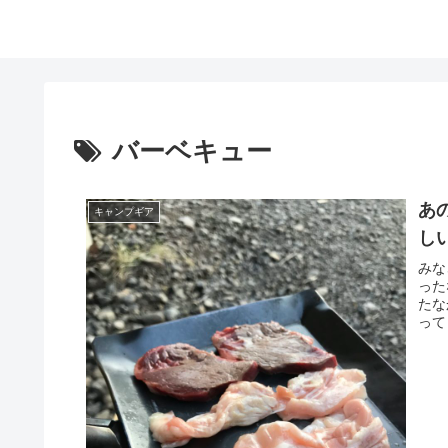
バーベキュー
あ
キャンプギア
し
みな
った
たな
って