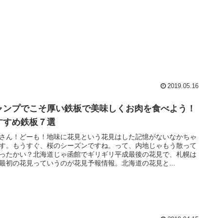
2019.05.16
ャンプでこそ厚い鉄板で美味しくお肉を食べよう！
すすめ鉄板７選
さん！どーも！地味に花見という花見はした記憶がないなかちゃ
す。もうすぐ、桜のシーズンですね。って、内地じゃもう散って
ったかい？北海道じゃ函館でギリギリ平成最後の花見で、札幌は
最初の花見っていうのが花見予報情報。北海道の花見と...