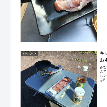
キ
キャンプギア
お
みな
んで
しま
令和