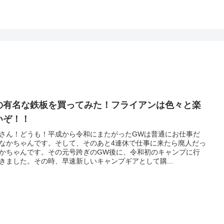
の有名な鉄板を買ってみた！フライアンは色々と楽
いぞ！！
さん！どうも！平成から令和にまたがったGWは普通にお仕事だ
なかちゃんです。そして、そのあと4連休で仕事に来たら廃人だっ
かちゃんです。その元号跨ぎのGW後に、令和初のキャンプに行
きました。その時、早速新しいキャンプギアとして購...