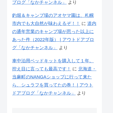
ブログ「なかチャンネル」
より
釣堀＆キャンプ場のアオヤマ園は、札幌
市内でも大自然が味わえるぞ！！
に
道内
の通年営業のキャンプ場が思った以上に
あった件（2022年版） | アウトドアブロ
グ「なかチャンネル」
より
車中泊用ベッドキットを購入して１年。
控え目に言っても最高です！
に
北海道・
当麻町のNANGAショップに行って来た
ら、シュラフを買ってたの巻！ | アウト
ドアブログ「なかチャンネル」
より