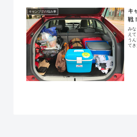
キ
キャンプでの悩み事
戦
みな
えて
うん
てき