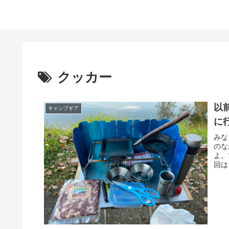
クッカー
以
キャンプギア
に
みな
のな
よ。
回は