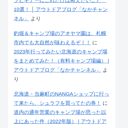
プビギナーにこれだけは教えたいこと
10選！ │ アウトドアブログ「なかチャン
ネル」
より
釣堀＆キャンプ場のアオヤマ園は、札幌
市内でも大自然が味わえるぞ！！
に
2023年行ってみたい北海道のキャンプ場
をまとめてみた！（有料キャンプ場編） |
アウトドアブログ「なかチャンネル」
よ
り
北海道・当麻町のNANGAショップに行っ
て来たら、シュラフを買ってたの巻！
に
道内の通年営業のキャンプ場が思った以
上にあった件（2022年版） | アウトドア