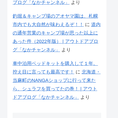
ブログ「なかチャンネル」
より
釣堀＆キャンプ場のアオヤマ園は、札幌
市内でも大自然が味わえるぞ！！
に
道内
の通年営業のキャンプ場が思った以上に
あった件（2022年版） | アウトドアブロ
グ「なかチャンネル」
より
車中泊用ベッドキットを購入して１年。
控え目に言っても最高です！
に
北海道・
当麻町のNANGAショップに行って来た
ら、シュラフを買ってたの巻！ | アウト
ドアブログ「なかチャンネル」
より