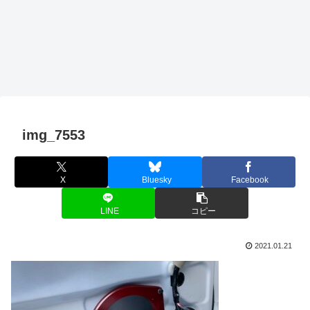
img_7553
X
Bluesky
Facebook
LINE
コピー
2021.01.21