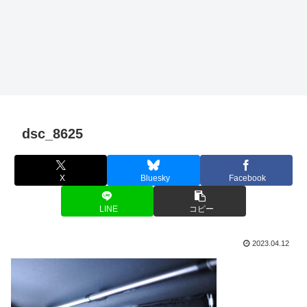
dsc_8625
X
Bluesky
Facebook
LINE
コピー
2023.04.12