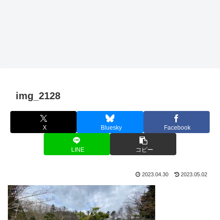
img_2128
X
Bluesky
Facebook
LINE
コピー
2023.04.30
2023.05.02