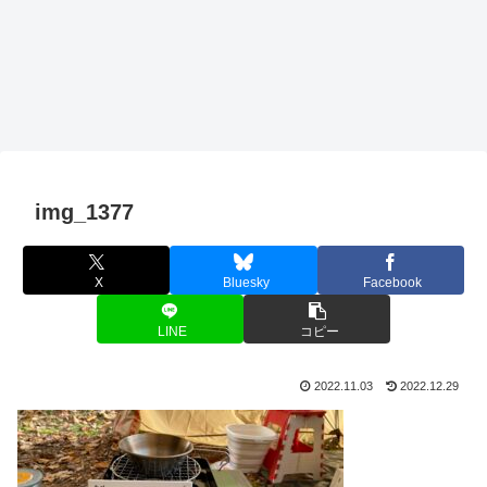
img_1377
X
Bluesky
Facebook
LINE
コピー
2022.11.03
2022.12.29