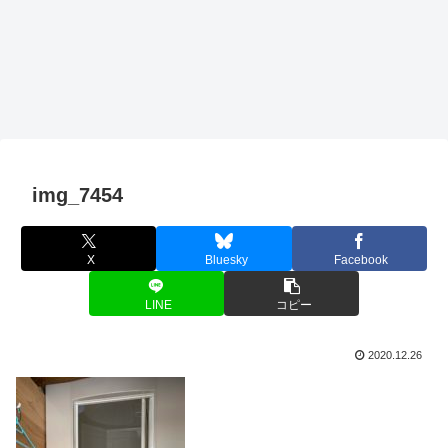
img_7454
X
Bluesky
Facebook
LINE
コピー
2020.12.26