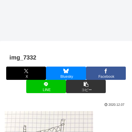
img_7332
X
Bluesky
Facebook
LINE
コピー
2020.12.07