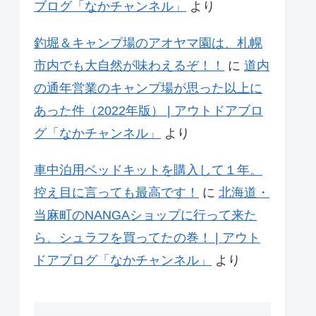
ブログ「なかチャンネル」
より
釣堀＆キャンプ場のアオヤマ園は、札幌
市内でも大自然が味わえるぞ！！
に
道内
の通年営業のキャンプ場が思った以上に
あった件（2022年版） | アウトドアブロ
グ「なかチャンネル」
より
車中泊用ベッドキットを購入して１年。
控え目に言っても最高です！
に
北海道・
当麻町のNANGAショップに行って来た
ら、シュラフを買ってたの巻！ | アウト
ドアブログ「なかチャンネル」
より