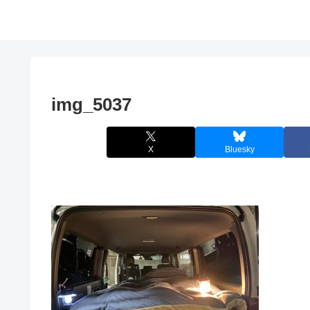
img_5037
X
Bluesky