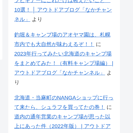
プビギナーにこれだけは教えたいこと
10選！ │ アウトドアブログ「なかチャン
ネル」
より
釣堀＆キャンプ場のアオヤマ園は、札幌
市内でも大自然が味わえるぞ！！
に
2023年行ってみたい北海道のキャンプ場
をまとめてみた！（有料キャンプ場編） |
アウトドアブログ「なかチャンネル」
よ
り
北海道・当麻町のNANGAショップに行っ
て来たら、シュラフを買ってたの巻！
に
道内の通年営業のキャンプ場が思った以
上にあった件（2022年版） | アウトドア