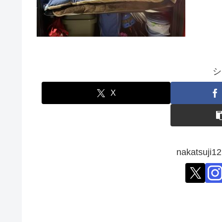
シ
X
nakatsu