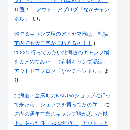
プビギナーにこれだけは教えたいこと
10選！ │ アウトドアブログ「なかチャン
ネル」
より
釣堀＆キャンプ場のアオヤマ園は、札幌
市内でも大自然が味わえるぞ！！
に
2023年行ってみたい北海道のキャンプ場
をまとめてみた！（有料キャンプ場編） |
アウトドアブログ「なかチャンネル」
よ
り
北海道・当麻町のNANGAショップに行っ
て来たら、シュラフを買ってたの巻！
に
道内の通年営業のキャンプ場が思った以
上にあった件（2022年版） | アウトドア