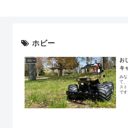
ホビー
お
ホビー
キ
みな
て、
スト
です