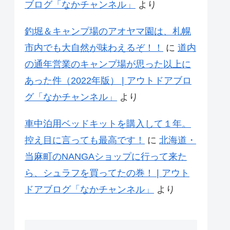
ブログ「なかチャンネル」
より
釣堀＆キャンプ場のアオヤマ園は、札幌
市内でも大自然が味わえるぞ！！
に
道内
の通年営業のキャンプ場が思った以上に
あった件（2022年版） | アウトドアブロ
グ「なかチャンネル」
より
車中泊用ベッドキットを購入して１年。
控え目に言っても最高です！
に
北海道・
当麻町のNANGAショップに行って来た
ら、シュラフを買ってたの巻！ | アウト
ドアブログ「なかチャンネル」
より