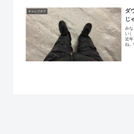
ダ
キャンプギア
じ
みな
い）
近年
ね。