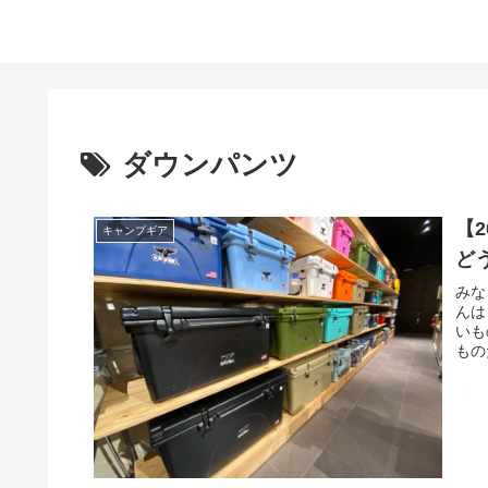
ダウンパンツ
【
キャンプギア
ど
みな
んは
いも
もの