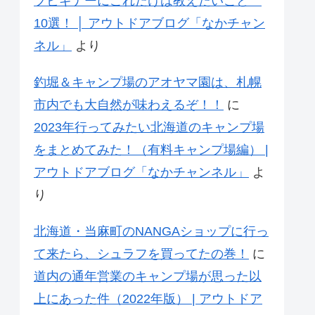
プビギナーにこれだけは教えたいこと
10選！ │ アウトドアブログ「なかチャン
ネル」
より
釣堀＆キャンプ場のアオヤマ園は、札幌
市内でも大自然が味わえるぞ！！
に
2023年行ってみたい北海道のキャンプ場
をまとめてみた！（有料キャンプ場編） |
アウトドアブログ「なかチャンネル」
よ
り
北海道・当麻町のNANGAショップに行っ
て来たら、シュラフを買ってたの巻！
に
道内の通年営業のキャンプ場が思った以
上にあった件（2022年版） | アウトドア