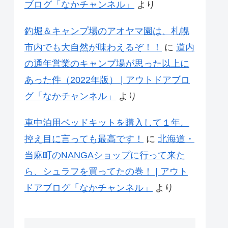
ブログ「なかチャンネル」
より
釣堀＆キャンプ場のアオヤマ園は、札幌
市内でも大自然が味わえるぞ！！
に
道内
の通年営業のキャンプ場が思った以上に
あった件（2022年版） | アウトドアブロ
グ「なかチャンネル」
より
車中泊用ベッドキットを購入して１年。
控え目に言っても最高です！
に
北海道・
当麻町のNANGAショップに行って来た
ら、シュラフを買ってたの巻！ | アウト
ドアブログ「なかチャンネル」
より