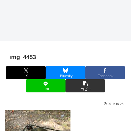
img_4453
X
Bluesky
Facebook
LINE
コピー
2019.10.23