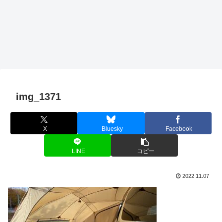
img_1371
X
Bluesky
Facebook
LINE
コピー
2022.11.07