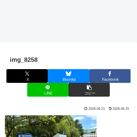
img_8258
X
Bluesky
Facebook
LINE
コピー
2026.06.21
2026.06.25