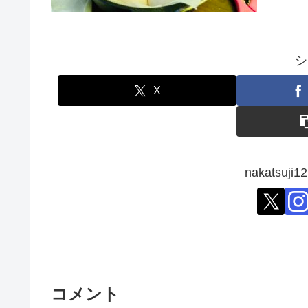
シ
X
nakatsu
コメント