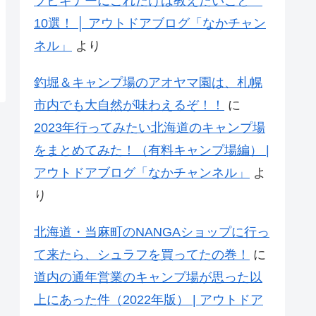
プビギナーにこれだけは教えたいこと
10選！ │ アウトドアブログ「なかチャン
ネル」
より
釣堀＆キャンプ場のアオヤマ園は、札幌
市内でも大自然が味わえるぞ！！
に
2023年行ってみたい北海道のキャンプ場
をまとめてみた！（有料キャンプ場編） |
アウトドアブログ「なかチャンネル」
よ
り
北海道・当麻町のNANGAショップに行っ
て来たら、シュラフを買ってたの巻！
に
道内の通年営業のキャンプ場が思った以
上にあった件（2022年版） | アウトドア