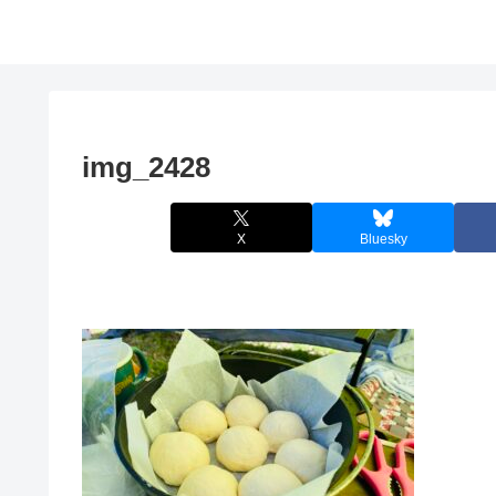
img_2428
X
Bluesky