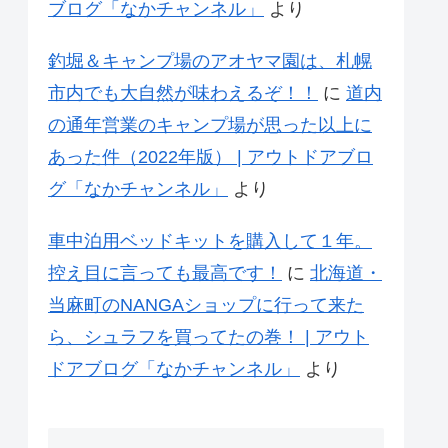
ブログ「なかチャンネル」
より
釣堀＆キャンプ場のアオヤマ園は、札幌
市内でも大自然が味わえるぞ！！
に
道内
の通年営業のキャンプ場が思った以上に
あった件（2022年版） | アウトドアブロ
グ「なかチャンネル」
より
車中泊用ベッドキットを購入して１年。
控え目に言っても最高です！
に
北海道・
当麻町のNANGAショップに行って来た
ら、シュラフを買ってたの巻！ | アウト
ドアブログ「なかチャンネル」
より