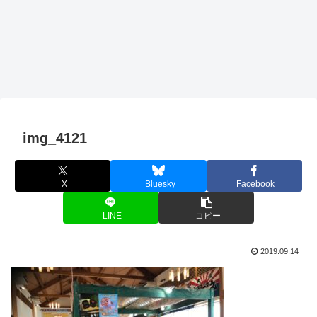
img_4121
X
Bluesky
Facebook
LINE
コピー
2019.09.14