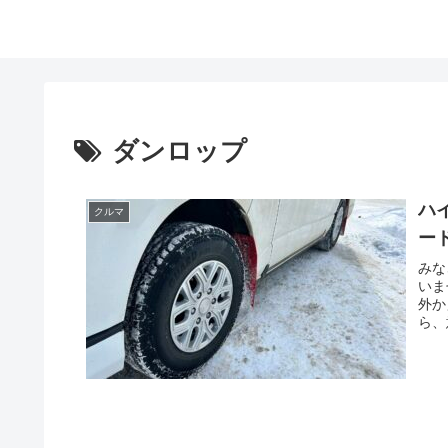
ダンロップ
ハ
クルマ
ー
みな
いま
外か
ら、