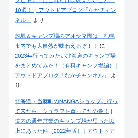
プビギナーにこれだけは教えたいこと
10選！ │ アウトドアブログ「なかチャン
ネル」
より
釣堀＆キャンプ場のアオヤマ園は、札幌
市内でも大自然が味わえるぞ！！
に
2023年行ってみたい北海道のキャンプ場
をまとめてみた！（有料キャンプ場編） |
アウトドアブログ「なかチャンネル」
よ
り
北海道・当麻町のNANGAショップに行っ
て来たら、シュラフを買ってたの巻！
に
道内の通年営業のキャンプ場が思った以
上にあった件（2022年版） | アウトドア