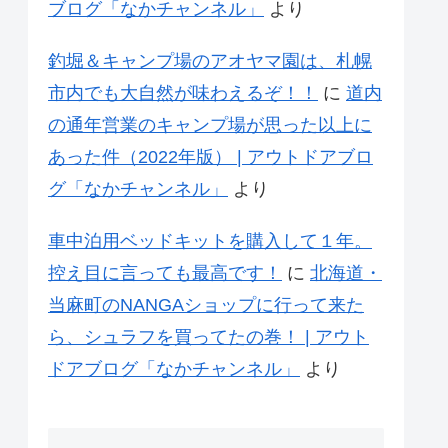
ブログ「なかチャンネル」
より
釣堀＆キャンプ場のアオヤマ園は、札幌
市内でも大自然が味わえるぞ！！
に
道内
の通年営業のキャンプ場が思った以上に
あった件（2022年版） | アウトドアブロ
グ「なかチャンネル」
より
車中泊用ベッドキットを購入して１年。
控え目に言っても最高です！
に
北海道・
当麻町のNANGAショップに行って来た
ら、シュラフを買ってたの巻！ | アウト
ドアブログ「なかチャンネル」
より