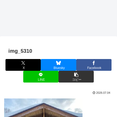
img_5310
X
Bluesky
Facebook
LINE
コピー
2026.07.04