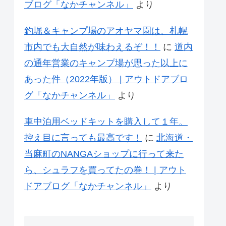
ブログ「なかチャンネル」
より
釣堀＆キャンプ場のアオヤマ園は、札幌
市内でも大自然が味わえるぞ！！
に
道内
の通年営業のキャンプ場が思った以上に
あった件（2022年版） | アウトドアブロ
グ「なかチャンネル」
より
車中泊用ベッドキットを購入して１年。
控え目に言っても最高です！
に
北海道・
当麻町のNANGAショップに行って来た
ら、シュラフを買ってたの巻！ | アウト
ドアブログ「なかチャンネル」
より