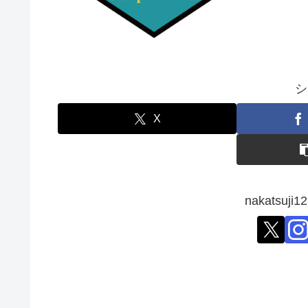
シ
X
nakatsu