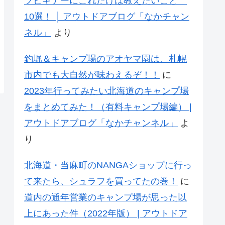
プビギナーにこれだけは教えたいこと
10選！ │ アウトドアブログ「なかチャン
ネル」
より
釣堀＆キャンプ場のアオヤマ園は、札幌
市内でも大自然が味わえるぞ！！
に
2023年行ってみたい北海道のキャンプ場
をまとめてみた！（有料キャンプ場編） |
アウトドアブログ「なかチャンネル」
よ
り
北海道・当麻町のNANGAショップに行っ
て来たら、シュラフを買ってたの巻！
に
道内の通年営業のキャンプ場が思った以
上にあった件（2022年版） | アウトドア